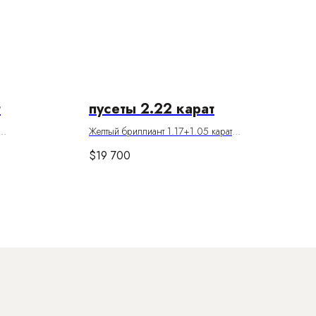
т
пусеты 2.22 карат
Желтый бриллиант 1.17+1.05 карат
Цвет Fancy light yellow
$
19 700
Чистота VS1; VVS1
Паспорта Gia
т
24 бриллианта 0.55 карат