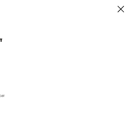
т
рат