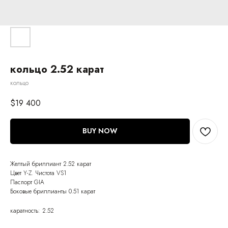
кольцо 2.52 карат
кольцо
$
19 400
BUY NOW
Желтый бриллиант 2.52 карат
Цвет Y-Z. Чистота VS1
Паспорт GIA
Боковые бриллианты 0.51 карат
каратность: 2.52