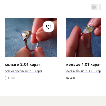
кольцо 2.01 карат
кольцо 1.01 карат
Желтый бриллиант 2.01 карат
Желтый бриллиант 1.01 карат
Цвет W-X. Чистота Si1
Цвет U-V. Чистота VVS1
$
11 100
$
7 400
Паспорт GIA
Паспорт Gia
Боковые бриллианты 0.41 карат
Боковые бриллианты 0.23 кара