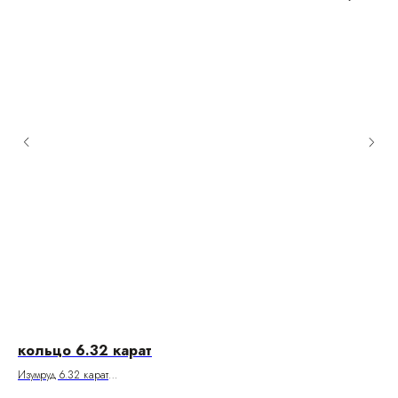
кольцо 6.32 карат
ко
Изумруд 6.32 карат
Изу
Боковые бриллианты 0.49 карат
Цве