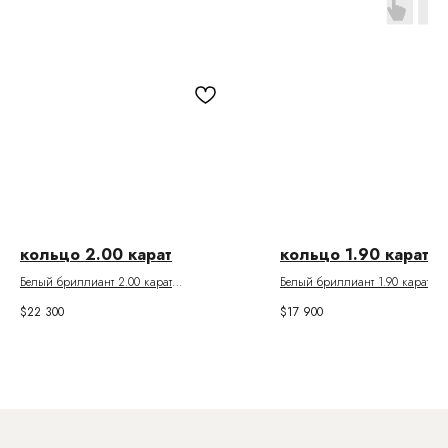
кольцо 2.00 карат
кольцо 1.90 карат
Белый бриллиант 2.00 карат
Белый бриллиант 1.90 карат
Цвет I. Чистота VS2
Цвет J. Чистота VS2
$
22 300
$
17 900
Паспорт GIA
Паспорт GIA