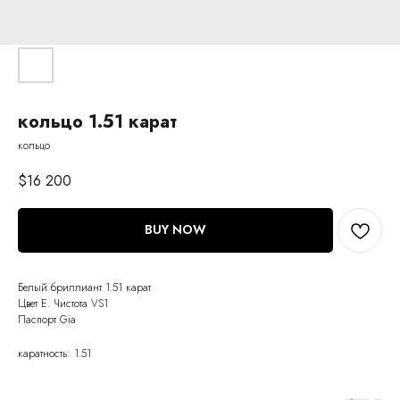
кольцо 1.51 карат
кольцо
$
16 200
BUY NOW
Белый бриллиант 1.51 карат
Цвет E. Чистота VS1
Паспорт Gia
каратность: 1.51