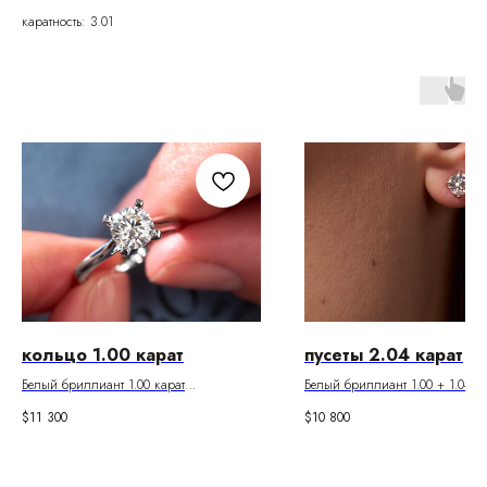
каратность: 3.01
кольцо 1.00 карат
пусеты 2.04 карат
Белый бриллиант 1.00 карат
Белый бриллиант 1.00 + 1.04 к
Цвет F. Чистота VS2
Цвет K. Чистота VS1
$
11 300
$
10 800
Паспорт GIA
Паспорта GIA