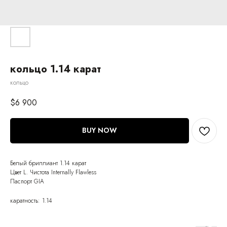
кольцо 1.14 карат
кольцо
$
6 900
BUY NOW
Белый бриллиант 1.14 карат
Цвет L. Чистота Internally Flawless
Паспорт GIA
каратность: 1.14