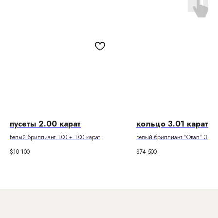
пусеты 2.00 карат
кольцо 3.01 карат
Белый бриллиант 1.00 + 1.00 карат
Белый бриллиант "Овал" 3.01 
Цвет K. Чистота VS1; Si1
Цвет F. Чистота VVS1
$
10 100
$
74 500
Паспорта Gia
Паспорт Gia
Боковые бриллианты "Сердце" 0
Цвет D
Паспорта Gia