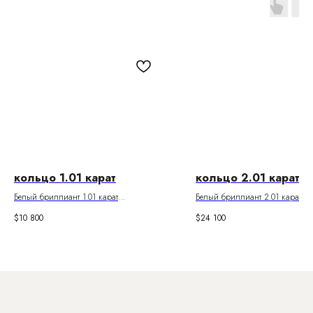
кольцо 1.01 карат
кольцо 2.01 карат
Белый бриллиант 1.01 карат
Белый бриллиант 2.01 карат
Цвет F. Чистота VS1
Цвет I. Чистота VS2
$
10 800
$
24 100
Паспорт GIA
Паспорт GIA
Боковые бриллианты 0.21 карат
Боковые бриллианты 0.31 карат